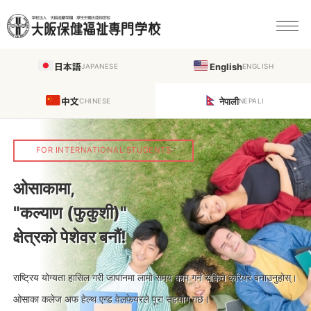
日本語
English
JAPANESE
ENGLISH
中文
नेपाली
CHINESE
NEPALI
FOR INTERNATIONAL STUDENTS
ओसाकामा,
"कल्याण (फुकुशी)"
क्षेत्रको पेशेवर बनौं!
राष्ट्रिय योग्यता हासिल गरी जापानमा लामो समय काम गर्न सकिने करियर बनाउनुहोस्।
ओसाका कलेज अफ हेल्थ एन्ड वेलफेयरले पूरा सहयोग गर्छ।