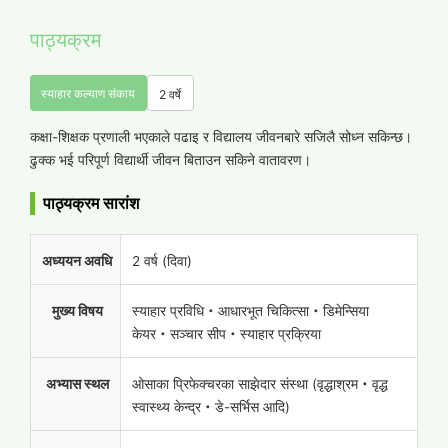
पाठ्यक्रम
स्याहार कल्याण संकाय
2 वर्षे
कक्षा-शिक्षक प्रणाली भएकाले पढाइ र विद्यालय जीवनबारे सजिलै सोध्न सकिन्छ।
ढुक्क भई परिपूर्ण विद्यार्थी जीवन बिताउन सकिने वातावरण।
पाठ्यक्रम सारांश
अध्ययन अवधि
2 वर्ष (दिवा)
मुख्य विषय
स्याहार प्रविधि・आधारभूत चिकित्सा・डिमेन्सिया
केयर・सञ्चार सीप・स्याहार प्रक्रिया
अभ्यास स्थल
ओसाका प्रिफेक्चरका साझेदार संस्था (वृद्धाश्रम・वृद्ध
स्वास्थ्य केन्द्र・डे-सर्भिस आदि)