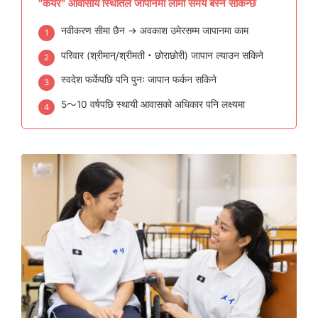
"केयर" आवासीय स्थितिले जापानमा लामो समय बस्न सकिन्छ
नवीकरण सीमा छैन → अवकाश उमेरसम्म जापानमा काम
1
परिवार (श्रीमान्/श्रीमती・छोराछोरी) जापान ल्याउन सकिने
2
स्वदेश फर्केपछि पनि पुनः जापान फर्कन सकिने
3
5〜10 वर्षपछि स्थायी आवासको अधिकार पनि लक्ष्यमा
4