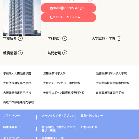
mail@ochw.ac.jp
0120-128-294
学校紹介
学科紹介
入学試験・学費
就職情報
訪問者別
学校法人大阪滋慶学園
滋慶医療科学大学
滋慶医療科学大学大学院
大阪医療福祉専門学校
大阪ハイテクノロジー専門学校
大阪医療技術学園専門学校
大阪医療看護専門学校
美作市スポーツ医療看護専門学校
出雲医療看護専門学校
鳥取市医療看護専門学校
プライバシー
ソーシャルメディアポリシ
職業体験セミナー
ー
職業体験ネット
特定商取引に関する法律に
お問い合わせ
基づく表記
法人について
滋慶学園グループ