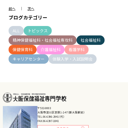
前へ
｜
次へ
ブログカテゴリー
ALL
トピックス
精神保健福祉科・社会福祉専攻科
社会福祉科
保健保育科
介護福祉科
看護学科
キャリアセンター
体験入学・入試説明会
〒532-0003
大阪市淀川区宮原1-2-47（新大阪駅前）
TEL.06-6396-2941（代）
FAX.06-6397-1841
アクセス