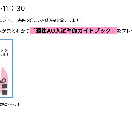
11：30
、エントリー条件や詳しい入試概要を公表します！
「適性AO入試準備ガイドブック」
ツがまるわかり
をプレ
収集が肝心！