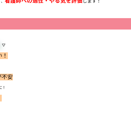
看護師への適性・やる気を評価
します！
く、
▽
い！
が不安
に！
！