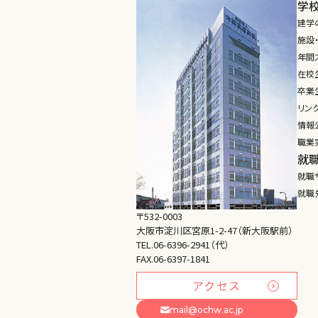
学
建学
施設
年間
在校
卒業生
リン
情報
職業
就
就職
就職
〒532-0003
大阪市淀川区宮原1-2-47（新大阪駅前）
TEL.06-6396-2941（代）
FAX.06-6397-1841
アクセス
mail@ochw.ac.jp