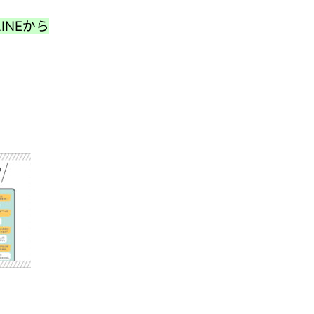
INE
から