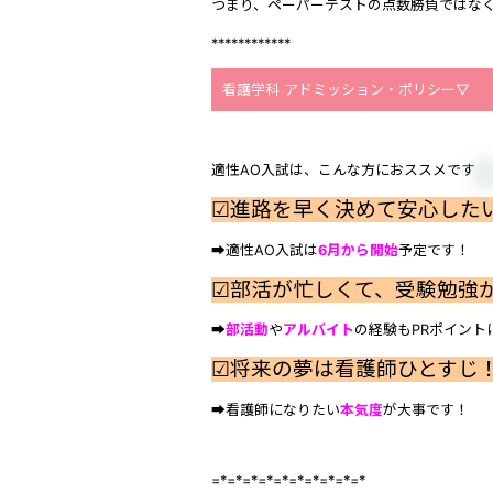
つまり、ペーパーテストの点数勝負ではな
************
看護学科 アドミッション・ポリシー▽
適性AO入試は、こんな方におススメです
☑進路を早く決めて安心した
➡適性AO入試は
6月から開始
予定です！
☑部活が忙しくて、受験勉強
➡
部活動
や
アルバイト
の経験もPRポイント
☑将来の夢は看護師ひとすじ
➡看護師になりたい
本気度
が大事です！
=*=*=*=*=*=*=*=*=*=*