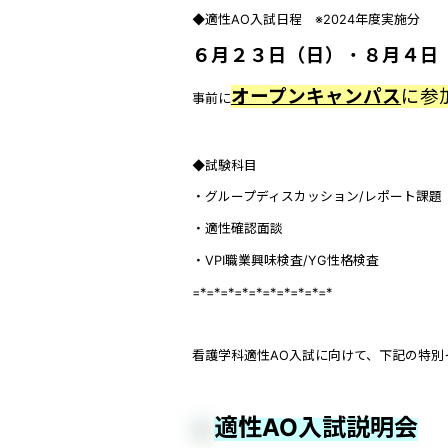
◆適性AO入試日程 ※2024年度実施分
６月２３日（日）
・
８月４日
オープンキャンパス
に参
事前に
◆試験科目
・グループディスカッション/レポート課題
・適性確認面談
・VPI職業興味検査/YG性格検査
=*=*=*=*=*=*=*=*=*=*
看護学科適性AO入試に向けて、下記の特
適性AO入試説明会