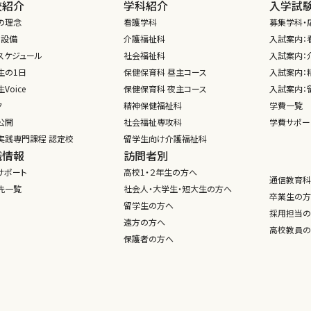
校紹介
学科紹介
入学試
の理念
看護学科
募集学科・
・設備
介護福祉科
入試案内：
スケジュール
社会福祉科
入試案内：介
生の1日
保健保育科 昼主コース
入試案内：
Voice
保健保育科 夜主コース
入試案内：
ク
精神保健福祉科
学費一覧
公開
社会福祉専攻科
学費サポー
実践専門課程 認定校
留学生向け介護福祉科
職情報
訪問者別
サポート
高校1・２年生の方へ
通信教育科
先一覧
社会人・大学生・短大生の方へ
卒業生の方
留学生の方へ
採用担当の
遠方の方へ
高校教員の
保護者の方へ