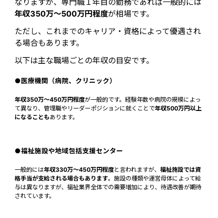
なりますが、専門職１年目の勤務であれば一般的には
年収350万〜500万円程度
が相場です。
ただし、これまでのキャリア・資格によって優遇され
る場合もあります。
以下は主な職場ごとの年収の目安です。
●医療機関（病院、クリニック）
年収350万〜450万円程度
が一般的です。経験年数や病院の規模によっ
て異なり、管理職やリーダーポジションに就くことで
年収500万円以上
になることも
あります。
●福祉施設や地域包括支援センター
一般的には
年収330万〜450万円程度
と言われますが、
福祉施設では資
格手当が支給される場合もあります
。施設の種類や運営母体によって給
与は異なりますが、福祉業界全体での需要増加により、待遇改善が期待
されています。