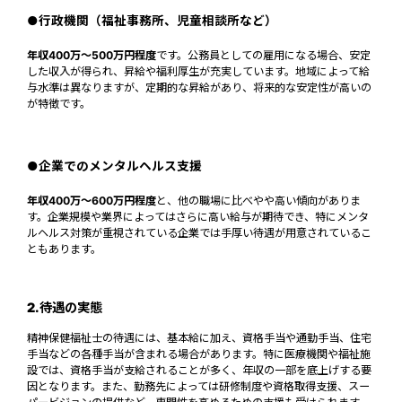
●行政機関（福祉事務所、児童相談所など）
年収400万〜500万円程度
です。公務員としての雇用になる場合、安定
した収入が得られ、昇給や福利厚生が充実しています。地域によって給
与水準は異なりますが、定期的な昇給があり、将来的な安定性が高いの
が特徴です。
●企業でのメンタルヘルス支援
年収400万〜600万円程度
と、他の職場に比べやや高い傾向がありま
す。企業規模や業界によってはさらに高い給与が期待でき、特にメンタ
ルヘルス対策が重視されている企業では手厚い待遇が用意されているこ
ともあります。
2.待遇の実態
精神保健福祉士の待遇には、基本給に加え、資格手当や通勤手当、住宅
手当などの各種手当が含まれる場合があります。特に医療機関や福祉施
設では、資格手当が支給されることが多く、年収の一部を底上げする要
因となります。また、勤務先によっては研修制度や資格取得支援、スー