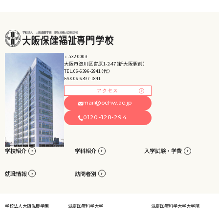
〒532-0003
大阪市淀川区宮原1-2-47（新大阪駅前）
TEL.06-6396-2941（代）
FAX.06-6397-1841
アクセス
mail@ochw.ac.jp
0120-128-294
学校紹介
学科紹介
入学試験・学費
就職情報
訪問者別
学校法人大阪滋慶学園
滋慶医療科学大学
滋慶医療科学大学大学院