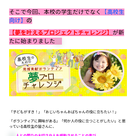
そこで今回、本校の学生だけでなく
【
高校生
向け】
の
【夢を叶えるプロジェクトチャレンジ】
が新
たに始まりました
「子どもがすき！」「おじいちゃんおばちゃんの役に立ちたい！」
「ボランティアに興味がある」「何か人の役に立つことがしたい」と思
っている高校生の皆さんに、
人
との
関
りの
大切
さや
人
を
感動
させる
こと
の
喜
び