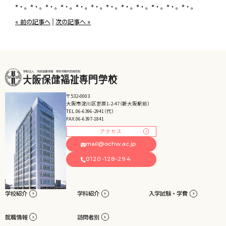
*・。*・。*・。*・。*・。*・。*・。*・。*・。*・。*・。*・。
« 前の記事へ
|
次の記事へ »
〒532-0003
大阪市淀川区宮原1-2-47（新大阪駅前）
TEL.06-6396-2941（代）
FAX.06-6397-1841
アクセス
mail@ochw.ac.jp
0120-128-294
学校紹介
学科紹介
入学試験・学費
就職情報
訪問者別