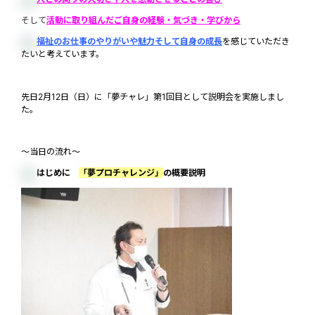
そして
活動
に
取
り
組
んだご
自身
の
経験・
気
づき
・
学
びから
福祉のお仕事のやりがいや魅力そして自身の成長
を感じていただき
たいと考えています。
先日2月12日（日）に「夢チャレ」第1回目として説明会を実施しまし
た。
～当日の流れ～
はじめに
「夢プロチャレンジ」
の概要説明