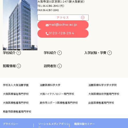
大阪市淀川区宮原1-2-47（新大阪駅前）
TEL.06-6396-2941（代）
FAX.06-6397-1841
アクセス
mail@ochw.ac.jp
0120-128-294
学校紹介
学科紹介
入学試験・学費
就職情報
訪問者別
学校法人大阪滋慶学園
滋慶医療科学大学
滋慶医療科学大学大学院
大阪医療福祉専門学校
大阪ハイテクノロジー専門学校
大阪医療技術学園専門学校
大阪医療看護専門学校
美作市スポーツ医療看護専門学校
出雲医療看護専門学校
鳥取市医療看護専門学校
プライバシー
ソーシャルメディアポリシ
職業体験セミナー
ー