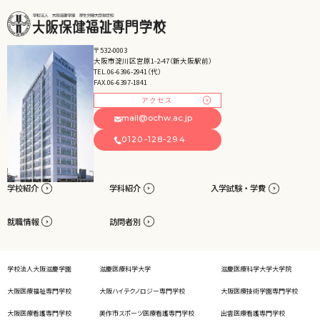
〒532-0003
大阪市淀川区宮原1-2-47（新大阪駅前）
TEL.06-6396-2941（代）
FAX.06-6397-1841
アクセス
mail@ochw.ac.jp
0120-128-294
学校紹介
学科紹介
入学試験・学費
就職情報
訪問者別
学校法人大阪滋慶学園
滋慶医療科学大学
滋慶医療科学大学大学院
大阪医療福祉専門学校
大阪ハイテクノロジー専門学校
大阪医療技術学園専門学校
大阪医療看護専門学校
美作市スポーツ医療看護専門学校
出雲医療看護専門学校