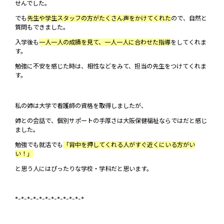
せんでした。
でも
先生や学生スタッフの方がたくさん声をかけてくれた
ので、自然と
質問もできました。
入学後も
一人一人の成績を見て、一人一人に合わせた指導
をしてくれま
す。
勉強に不安を感じた時は、相性などをみて、担当の先生をつけてくれま
す。
私の姉は大学で看護師の資格を取得しましたが、
姉との会話で、個別サポートの手厚さは大阪保健福祉ならではだと感じ
ました。
勉強でも就活でも
「背中を押してくれる人がすぐ近くにいる方がい
い！」
と思う人にはぴったりな学校・学科だと思います。
*-*-*-*-*-*-*-*-*-*-*-*