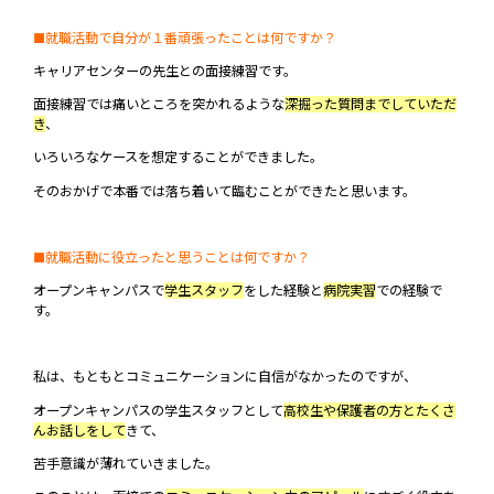
■就職活動で自分が１番頑張ったことは何ですか？
キャリアセンターの先生との面接練習です。
面接練習では痛いところを突かれるような
深掘った質問までしていただ
き
、
いろいろなケースを想定することができました。
そのおかげで本番では落ち着いて臨むことができたと思います。
■就職活動に役立ったと思うことは何ですか？
オープンキャンパスで
学生スタッフ
をした経験と
病院実習
での経験で
す。
私は、もともとコミュニケーションに自信がなかったのですが、
オープンキャンパスの学生スタッフとして
高校生や保護者の方とたくさ
んお話しをして
きて、
苦手意識が薄れていきました。