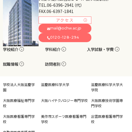
TEL.06-6396-2941（代）
FAX.06-6397-1841
アクセス
mail@ochw.ac.jp
0120-128-294
学校紹介
学科紹介
入学試験・学費
就職情報
訪問者別
学校法人大阪滋慶学
滋慶医療科学大学
滋慶医療科学大学大
園
学院
大阪医療福祉専門学
大阪ハイテクノロジー専門学校
大阪医療技術学園専
校
門学校
大阪医療看護専門学
美作市スポーツ医療看護専門
出雲医療看護専門学
校
学校
校