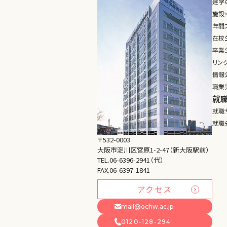
建学
施設
年間
在校
卒業生
リン
情報
職業
就
就職
就職
〒532-0003
大阪市淀川区宮原1-2-47（新大阪駅前）
TEL.06-6396-2941（代）
FAX.06-6397-1841
アクセス
mail@ochw.ac.jp
0120-128-294