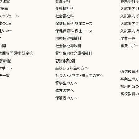
の理念
看護学科
募集学科・
・設備
介護福祉科
入試案内：
スケジュール
社会福祉科
入試案内：介
生の1日
保健保育科 昼主コース
入試案内：
Voice
保健保育科 夜主コース
入試案内：
ク
精神保健福祉科
学費一覧
公開
社会福祉専攻科
学費サポー
実践専門課程 認定校
留学生向け介護福祉科
職情報
訪問者別
サポート
高校1・２年生の方へ
通信教育科
先一覧
社会人・大学生・短大生の方へ
卒業生の方
留学生の方へ
採用担当の
遠方の方へ
高校教員の
保護者の方へ