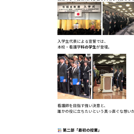
入学生代表による宣誓では、
本校・看護学
科の学生
が登壇。
看護師を目指す強い決意と、
誰かの役に立ちたいという真っ直ぐな想い
第二部「最初の授業」