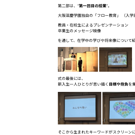
第二部は、“
第一回目の授業
”。
大阪滋慶学園独自の「フロー教育」 （入
教員・在校生によるプレゼンテーション
卒業生のメッセージ映像
を通して、在学中の学びや将来像について
式の最後には、
新入生一人ひとりが思い描く
目標や抱負
を
そこから生まれたキーワードがスクリーン