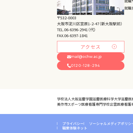
就職
就職
〒532-0003
大阪市淀川区宮原1-2-47（新大阪駅前）
TEL.06-6396-2941（代）
FAX.06-6397-1841
アクセス
mail@ochw.ac.jp
0120-128-294
学校法人大阪滋慶学園
滋慶医療科学大学
滋慶医
美作市スポーツ医療看護専門学校
出雲医療看護
プライバシー
ソーシャルメディアポリシ
職業体験ネット