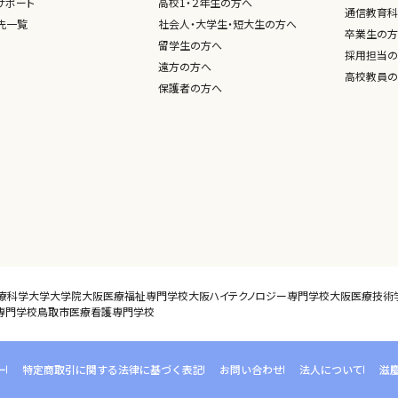
サポート
高校1・２年生の方へ
通信教育科
先一覧
社会人・大学生・短大生の方へ
卒業生の方
留学生の方へ
採用担当の
遠方の方へ
高校教員の
保護者の方へ
療科学大学大学院
大阪医療福祉専門学校
大阪ハイテクノロジー専門学校
大阪医療技術
専門学校
鳥取市医療看護専門学校
ー
特定商取引に関する法律に基づく表記
お問い合わせ
法人について
滋